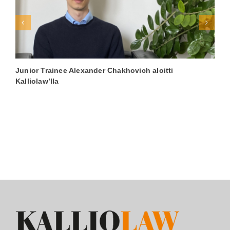
Junior Trainee Alexander Chakhovich aloitti
O
Kalliolaw’lla
s