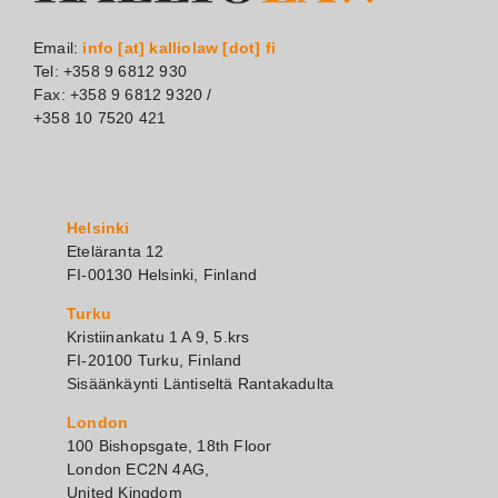
Email:
info [at] kalliolaw [dot] fi
Tel: +358 9 6812 930
Fax: +358 9 6812 9320 /
+358 10 7520 421
Helsinki
Eteläranta 12
FI-00130 Helsinki, Finland
Turku
Kristiinankatu 1 A 9, 5.krs
FI-20100 Turku, Finland
Sisäänkäynti Läntiseltä Rantakadulta
London
100 Bishopsgate, 18th Floor
London EC2N 4AG,
United Kingdom