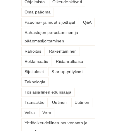
Ohjelmisto
Oikeudenkäynti
Oma pääoma
Pääoma- ja muut sijoittajat
Q&A
Rahastojen perustaminen ja
pääomasijoittaminen
Rahoitus
Rakentaminen
Reklamaatio
Riidanratkaisu
Sijoitukset
Startup-yritykset
Teknologia
Tosiasiallinen edunsaaja
Transaktio
Uutinen
Uutinen
Velka
Vero
Yhtiöoikeudellinen neuvonanto ja