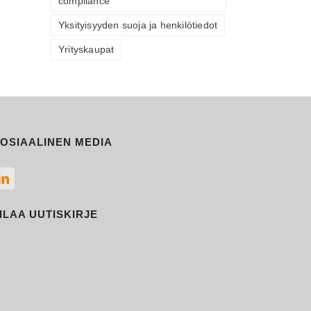
compliance
Yksityisyyden suoja ja henkilötiedot
Yrityskaupat
OSIAALINEN MEDIA
ILAA UUTISKIRJE