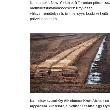
listattu sekä New Yorkin että Toronton pörsseiss
malminetsintähankkeeseen liittyvässä
välitysmenettelyssä. Erimielisyys koski virheitä
palvelussa sekä
...
Kalliolaw avusti Oy Alholmens Kraft Ab:ta sen
myydessä kiinteistöjä Keliber Technology Oy:l