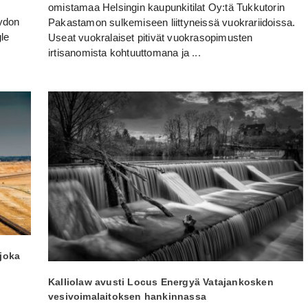
omistamaa Helsingin kaupunkitilat Oy:tä Tukkutorin
ydon
Pakastamon sulkemiseen liittyneissä vuokrariidoissa.
le
Useat vuokralaiset pitivät vuokrasopimusten
irtisanomista kohtuuttomana ja
...
 joka
Kalliolaw avusti Locus Energyä Vatajankosken
vesivoimalaitoksen hankinnassa
n