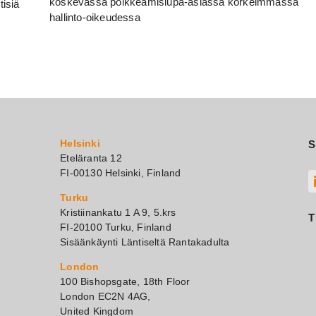
koskevassa poikkeamislupa-asiassa korkeimmassa
tisiä
hallinto-oikeudessa
Helsinki
S
Eteläranta 12
FI-00130 Helsinki, Finland
Turku
Kristiinankatu 1 A 9, 5.krs
T
FI-20100 Turku, Finland
Sisäänkäynti Läntiseltä Rantakadulta
London
100 Bishopsgate, 18th Floor
London EC2N 4AG,
United Kingdom