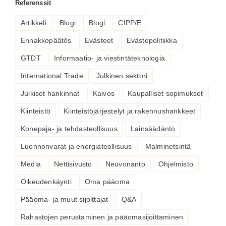
Referenssit
Artikkeli
Blogi
Blogi
CIPP/E
Ennakkopäätös
Evästeet
Evästepolitiikka
GTDT
Informaatio- ja viestintäteknologia
International Trade
Julkinen sektori
Julkiset hankinnat
Kaivos
Kaupalliset sopimukset
Kiinteistö
Kiinteistöjärjestelyt ja rakennushankkeet
Konepaja- ja tehdasteollisuus
Lainsäädäntö
Luonnonvarat ja energiateollisuus
Malminetsintä
Media
Nettisivusto
Neuvonanto
Ohjelmisto
Oikeudenkäynti
Oma pääoma
Pääoma- ja muut sijoittajat
Q&A
Rahastojen perustaminen ja pääomasijoittaminen