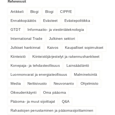
Referenssit
Artikkeli
Blogi
Blogi
CIPP/E
Ennakkopäätös
Evästeet
Evästepolitiikka
GTDT
Informaatio- ja viestintäteknologia
International Trade
Julkinen sektori
Julkiset hankinnat
Kaivos
Kaupalliset sopimukset
Kiinteistö
Kiinteistöjärjestelyt ja rakennushankkeet
Konepaja- ja tehdasteollisuus
Lainsäädäntö
Luonnonvarat ja energiateollisuus
Malminetsintä
Media
Nettisivusto
Neuvonanto
Ohjelmisto
Oikeudenkäynti
Oma pääoma
Pääoma- ja muut sijoittajat
Q&A
Rahastojen perustaminen ja pääomasijoittaminen