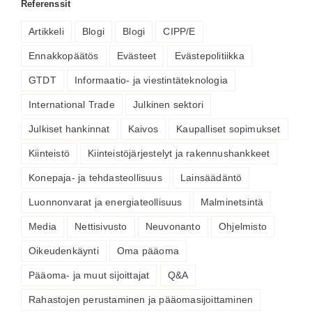
Referenssit
Artikkeli
Blogi
Blogi
CIPP/E
Ennakkopäätös
Evästeet
Evästepolitiikka
GTDT
Informaatio- ja viestintäteknologia
International Trade
Julkinen sektori
Julkiset hankinnat
Kaivos
Kaupalliset sopimukset
Kiinteistö
Kiinteistöjärjestelyt ja rakennushankkeet
Konepaja- ja tehdasteollisuus
Lainsäädäntö
Luonnonvarat ja energiateollisuus
Malminetsintä
Media
Nettisivusto
Neuvonanto
Ohjelmisto
Oikeudenkäynti
Oma pääoma
Pääoma- ja muut sijoittajat
Q&A
Rahastojen perustaminen ja pääomasijoittaminen