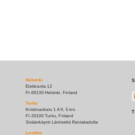
Helsinki
S
Eteläranta 12
FI-00130 Helsinki, Finland
Turku
Kristiinankatu 1 A 9, 5.krs
T
FI-20100 Turku, Finland
Sisäänkäynti Läntiseltä Rantakadulta
London