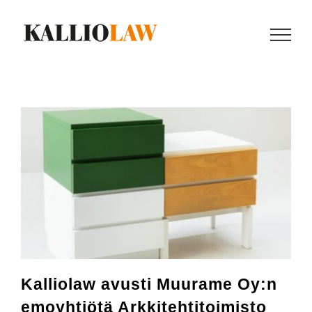
Skip
to
content
Kalliolaw avusti Muurame Oy:n
emoyhtiötä Arkkitehtitoimisto