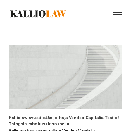
Skip
to
content
Kalliolaw avusti pääsijoittaja Vendep Capitalia Test of
Thingsin rahoituskierroksella
Kalliolaw toimi pääsijoittaja Vendep Capitalin