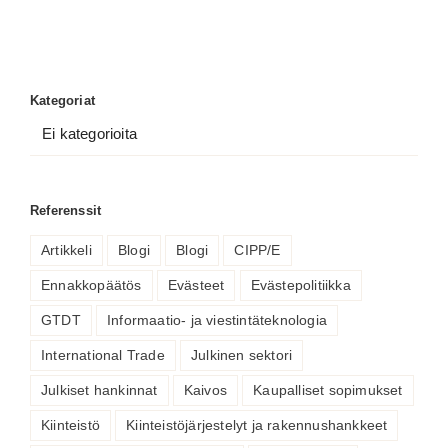
Kategoriat
Ei kategorioita
Referenssit
Artikkeli
Blogi
Blogi
CIPP/E
Ennakkopäätös
Evästeet
Evästepolitiikka
GTDT
Informaatio- ja viestintäteknologia
International Trade
Julkinen sektori
Julkiset hankinnat
Kaivos
Kaupalliset sopimukset
Kiinteistö
Kiinteistöjärjestelyt ja rakennushankkeet