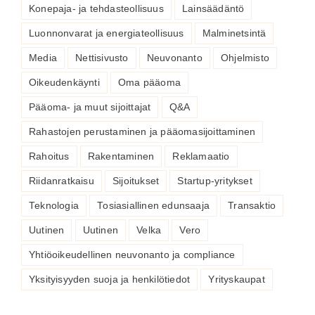
Konepaja- ja tehdasteollisuus
Lainsäädäntö
Luonnonvarat ja energiateollisuus
Malminetsintä
Media
Nettisivusto
Neuvonanto
Ohjelmisto
Oikeudenkäynti
Oma pääoma
Pääoma- ja muut sijoittajat
Q&A
Rahastojen perustaminen ja pääomasijoittaminen
Rahoitus
Rakentaminen
Reklamaatio
Riidanratkaisu
Sijoitukset
Startup-yritykset
Teknologia
Tosiasiallinen edunsaaja
Transaktio
Uutinen
Uutinen
Velka
Vero
Yhtiöoikeudellinen neuvonanto ja compliance
Yksityisyyden suoja ja henkilötiedot
Yrityskaupat