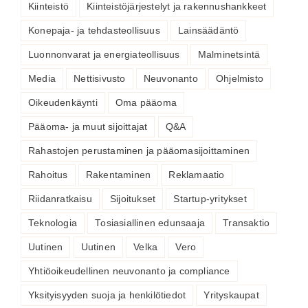
Kiinteistö
Kiinteistöjärjestelyt ja rakennushankkeet
Konepaja- ja tehdasteollisuus
Lainsäädäntö
Luonnonvarat ja energiateollisuus
Malminetsintä
Media
Nettisivusto
Neuvonanto
Ohjelmisto
Oikeudenkäynti
Oma pääoma
Pääoma- ja muut sijoittajat
Q&A
Rahastojen perustaminen ja pääomasijoittaminen
Rahoitus
Rakentaminen
Reklamaatio
Riidanratkaisu
Sijoitukset
Startup-yritykset
Teknologia
Tosiasiallinen edunsaaja
Transaktio
Uutinen
Uutinen
Velka
Vero
Yhtiöoikeudellinen neuvonanto ja compliance
Yksityisyyden suoja ja henkilötiedot
Yrityskaupat