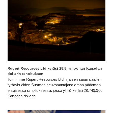
Rupert Resources Ltd keräsi 28,8 miljoonan Kanadan
dollarin rahoituksen
Toimimme Rupert Resources Ltd:n ja sen suomalaisten
tytäryhtiöiden Suomen neuvonantajana oman pääoman
ehtoisessa rahoituksessa, jossa yhtiö keräsi 28.749.906
Kanadan dollaria