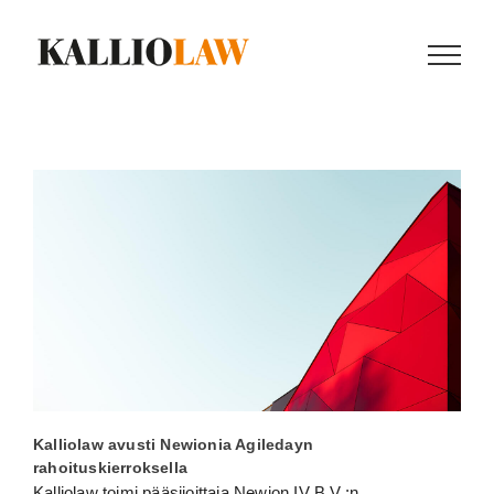
Skip
to
content
Kalliolaw avusti Newionia Agiledayn
rahoituskierroksella
Kalliolaw toimi pääsijoittaja Newion IV B.V.:n