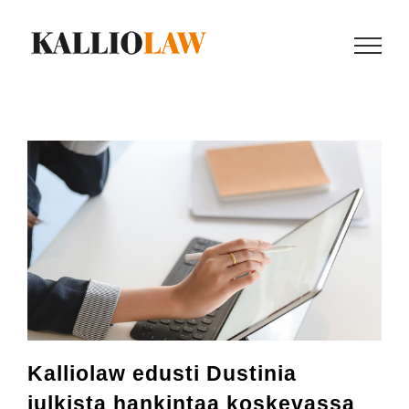
Skip
to
content
Kalliolaw edusti Dustinia
julkista hankintaa koskevassa