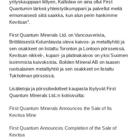
yrityskauppaan liittyen, Kalliolaw on aina ollut First
Quantumin tärkeä yhteistyökumppani ja palvellut meitä
erinomaisesti siitä saakka, kun alun perin hankimme
Kevitsan”.
First Quantum Minerals Ltd. on Vancouverista,
Brittiläisestä Kolumbiasta oleva kaivos- ja metalliyhtiö ja
sen osakkeet on listattu Toronton ja Lontoon pörsseissä.
Kevitsan nikkeli-, kupari- ja platinakaivos on yksi Suomen
isoimmista kaivoksista. Boliden Mineral AB on taasen
ruotsalainen metalliyhtiö ja sen osakkeet on listattu
Tukholman pörssissä.
Lisätietoja ja pörssitiedotteet kaupasta löytyvät First
Quantum Minerals Ltd.:n kotisivuilta:
First Quantum Minerals Announces the Sale of Its
Kevitsa Mine
First Quantum Announces Completion of the Sale of
Kevitsa