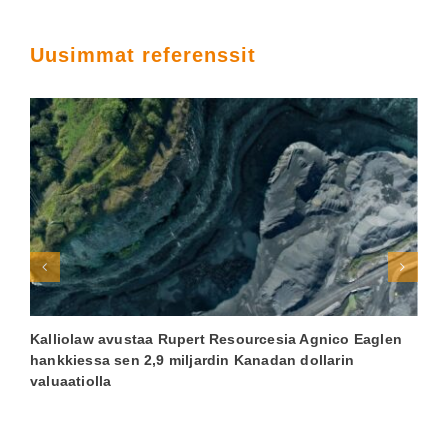
Uusimmat referenssit
Kalliolaw avustaa Rupert Resourcesia Agnico Eaglen
K
hankkiessa sen 2,9 miljardin Kanadan dollarin
T
valuaatiolla