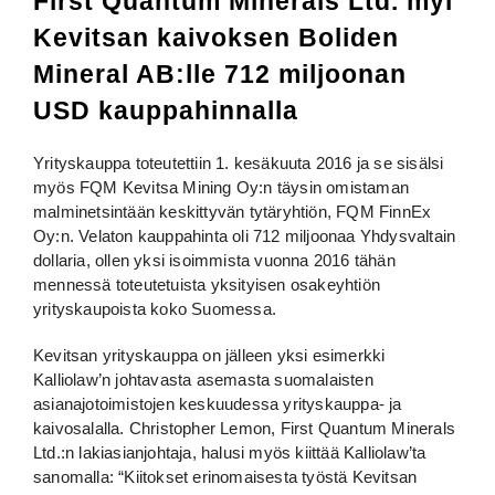
First Quantum Minerals Ltd. myi
Kevitsan kaivoksen Boliden
Mineral AB:lle 712 miljoonan
USD kauppahinnalla
Yrityskauppa toteutettiin 1. kesäkuuta 2016 ja se sisälsi
myös FQM Kevitsa Mining Oy:n täysin omistaman
malminetsintään keskittyvän tytäryhtiön, FQM FinnEx
Oy:n. Velaton kauppahinta oli 712 miljoonaa Yhdysvaltain
dollaria, ollen yksi isoimmista vuonna 2016 tähän
mennessä toteutetuista yksityisen osakeyhtiön
yrityskaupoista koko Suomessa.
Kevitsan yrityskauppa on jälleen yksi esimerkki
Kalliolaw’n johtavasta asemasta suomalaisten
asianajotoimistojen keskuudessa yrityskauppa- ja
kaivosalalla. Christopher Lemon, First Quantum Minerals
Ltd.:n lakiasianjohtaja, halusi myös kiittää Kalliolaw’ta
sanomalla: “Kiitokset erinomaisesta työstä Kevitsan